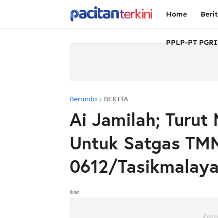
Home
Beri
PPLP-PT PGRI
Beranda
BERITA
Ai Jamilah; Turu
Untuk Satgas TM
0612/Tasikmalay
Iklan
Resp