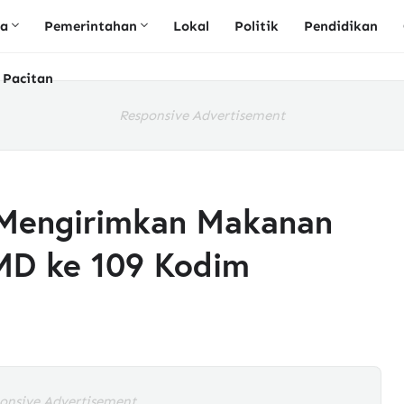
ta
Pemerintahan
Lokal
Politik
Pendidikan
 Pacitan
Responsive Advertisement
t Mengirimkan Makanan
MD ke 109 Kodim
a
onsive Advertisement