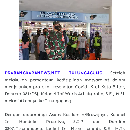
PRABANGKARANEWS.NET || TULUNGAGUNG
- Setelah
melakukan pemantaun kedisiplinan masyarakat dalam
menjalankan protokol kesehatan Covid-19 di Kota Blitar,
Danrem 081/DSJ, Kolonel Inf Waris Ari Nugroho, S.E., M.Si.
melanjutkannya ke Tulungagung.
Dengan didampingi Asops Kasdam V/Brawijaya, Kolonel
Inf Handoko Prasetyo, S.I.P. dan Dandim
0807/Tulungagung, Letkol Inf Mulyo Junaidi, S.E., M.Tr.