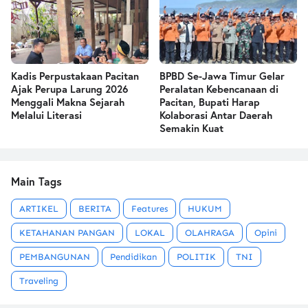
Kadis Perpustakaan Pacitan
BPBD Se-Jawa Timur Gelar
Ajak Perupa Larung 2026
Peralatan Kebencanaan di
Menggali Makna Sejarah
Pacitan, Bupati Harap
Melalui Literasi
Kolaborasi Antar Daerah
Semakin Kuat
Main Tags
ARTIKEL
BERITA
Features
HUKUM
KETAHANAN PANGAN
LOKAL
OLAHRAGA
Opini
PEMBANGUNAN
Pendidikan
POLITIK
TNI
Traveling