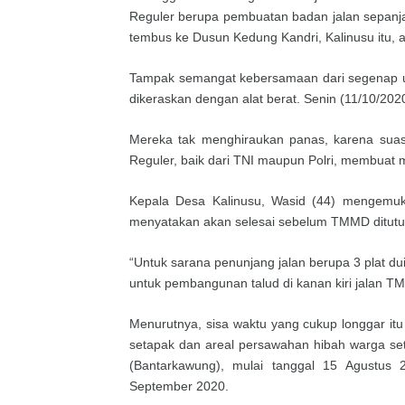
Reguler berupa pembuatan badan jalan sepanja
tembus ke Dusun Kedung Kandri, Kalinusu itu, a
Tampak semangat kebersamaan dari segenap uns
dikeraskan dengan alat berat. Senin (11/10/202
Mereka tak menghiraukan panas, karena sua
Reguler, baik dari TNI maupun Polri, membuat
Kepala Desa Kalinusu, Wasid (44) mengemuka
menyatakan akan selesai sebelum TMMD ditutup
“Untuk sarana penunjang jalan berupa 3 plat d
untuk pembangunan talud di kanan kiri jalan TM
Menurutnya, sisa waktu yang cukup longgar it
setapak dan areal persawahan hibah warga se
(Bantarkawung), mulai tanggal 15 Agustus
September 2020.