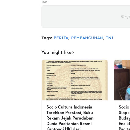
Iklan
Resp
Tags:
BERITA
PEMBANGUNAN
TNI
You might like
Socio Cultura Indonesia
Socio
Torehkan Prestasi, Buku
Siapk
Rekam Jejak Peradaban
Buday
Dunia Pacitanian Resmi
Ensik
Kantongi HKI dari
Pacit