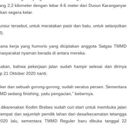
ng 2,2 kilometer dengan lebar 4-6 meter dari Dusun Karanganyar
kan segera kelar.
ur tersebut, untuk meratakan pasir dan batu, untuk selanjutkan
0).
sana kerja yang humoris yang diciptakan anggota Satgas TMMD
 masyarakat nyaman berada di antara mereka.
kan, bahwa pekerjaan jalan sudah hampir selesai dan dirinya
 21 Oktober 2020 nanti.
uiker dan sebuah gorong-gorong, sudah seratus persen. Sementara
MD sedang finishing, yaitu pengacian,” bebernya.
u dikarenakan Kodim Brebes sudah curi start untuk membuka jalan
tempat dan sejumlah pemilik lahan dari desa/kecamatan tetangga
 2020 lalu, sementara TMMD Reguler baru dibuka tanggal 22