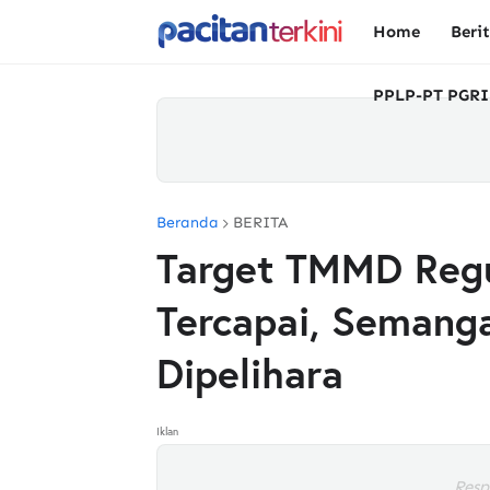
Home
Beri
PPLP-PT PGRI
Beranda
BERITA
Target TMMD Regu
Tercapai, Semanga
Dipelihara
Iklan
Resp