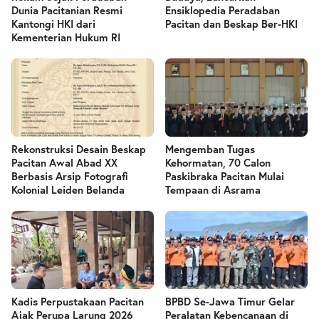
Dunia Pacitanian Resmi
Ensiklopedia Peradaban
Kantongi HKI dari
Pacitan dan Beskap Ber-HKI
Kementerian Hukum RI
Rekonstruksi Desain Beskap
Mengemban Tugas
Pacitan Awal Abad XX
Kehormatan, 70 Calon
Berbasis Arsip Fotografi
Paskibraka Pacitan Mulai
Kolonial Leiden Belanda
Tempaan di Asrama
Kadis Perpustakaan Pacitan
BPBD Se-Jawa Timur Gelar
Ajak Perupa Larung 2026
Peralatan Kebencanaan di