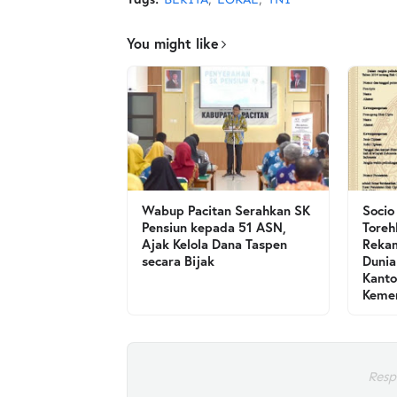
You might like
Wabup Pacitan Serahkan SK
Socio
Pensiun kepada 51 ASN,
Toreh
Ajak Kelola Dana Taspen
Rekam
secara Bijak
Dunia
Kanto
Kemen
Resp