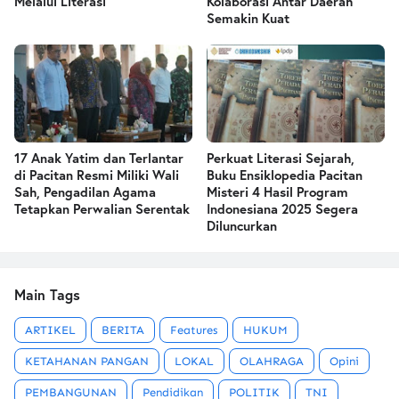
Melalui Literasi
Kolaborasi Antar Daerah
Semakin Kuat
17 Anak Yatim dan Terlantar
Perkuat Literasi Sejarah,
di Pacitan Resmi Miliki Wali
Buku Ensiklopedia Pacitan
Sah, Pengadilan Agama
Misteri 4 Hasil Program
Tetapkan Perwalian Serentak
Indonesiana 2025 Segera
Diluncurkan
Main Tags
ARTIKEL
BERITA
Features
HUKUM
KETAHANAN PANGAN
LOKAL
OLAHRAGA
Opini
PEMBANGUNAN
Pendidikan
POLITIK
TNI