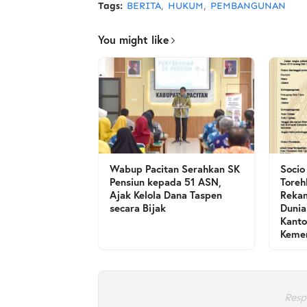
Tags:
BERITA
HUKUM
PEMBANGUNAN
You might like
Wabup Pacitan Serahkan SK
Socio
Pensiun kepada 51 ASN,
Toreh
Ajak Kelola Dana Taspen
Rekam
secara Bijak
Dunia
Kanto
Kemen
Resp