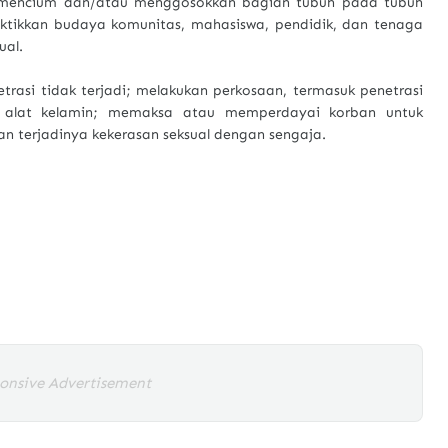
mencium dan/atau menggosokkan bagian tubuh pada tubuh
tikkan budaya komunitas, mahasiswa, pendidik, dan tenaga
ual.
rasi tidak terjadi; melakukan perkosaan, termasuk penetrasi
 alat kelamin; memaksa atau memperdayai korban untuk
n terjadinya kekerasan seksual dengan sengaja.
onsive Advertisement