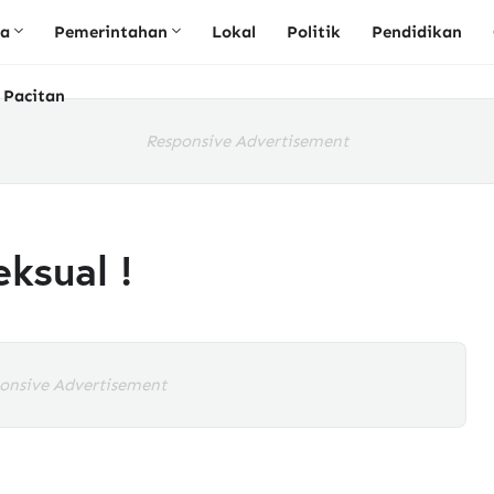
ta
Pemerintahan
Lokal
Politik
Pendidikan
 Pacitan
Responsive Advertisement
ksual !
onsive Advertisement