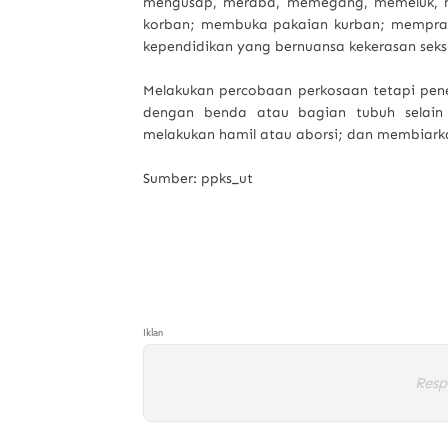
mengusap, meraba, memegang, memeluk, 
korban; membuka pakaian kurban; memprak
kependidikan yang bernuansa kekerasan seks
Melakukan percobaan perkosaan tetapi penet
dengan benda atau bagian tubuh selain
melakukan hamil atau aborsi; dan membiarka
Sumber: ppks_ut
Iklan
Resp