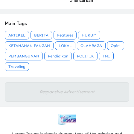
Diluncurkan
Main Tags
ARTIKEL
BERITA
Features
HUKUM
KETAHANAN PANGAN
LOKAL
OLAHRAGA
Opini
PEMBANGUNAN
Pendidikan
POLITIK
TNI
Traveling
Responsive Advertisement
Lorem Ipsum is simply dummy text of the printing and