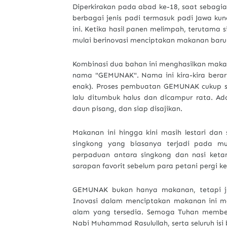
Diperkirakan pada abad ke-18, saat sebagia
berbagai jenis padi termasuk padi Jawa ku
ini. Ketika hasil panen melimpah, terutama
mulai berinovasi menciptakan makanan baru
Kombinasi dua bahan ini menghasilkan maka
nama "GEMUNAK". Nama ini kira-kira berart
enak). Proses pembuatan GEMUNAK cukup se
lalu ditumbuk halus dan dicampur rata. A
daun pisang, dan siap disajikan.
Makanan ini hingga kini masih lestari dan 
singkong yang biasanya terjadi pada mu
perpaduan antara singkong dan nasi ket
sarapan favorit sebelum para petani pergi k
GEMUNAK bukan hanya makanan, tetapi ju
Inovasi dalam menciptakan makanan ini me
alam yang tersedia. Semoga Tuhan memberi
Nabi Muhammad Rasulullah, serta seluruh isi 