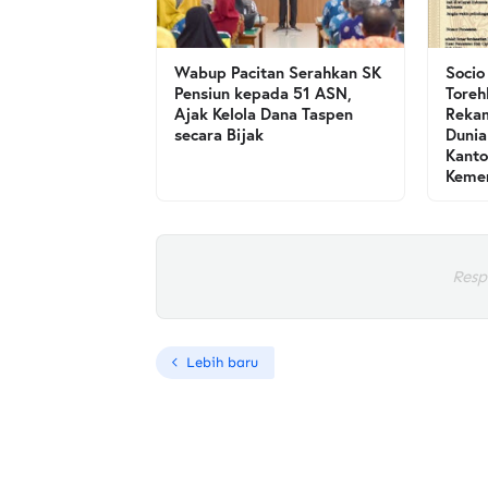
Wabup Pacitan Serahkan SK
Socio
Pensiun kepada 51 ASN,
Toreh
Ajak Kelola Dana Taspen
Rekam
secara Bijak
Dunia
Kanto
Kemen
Resp
Lebih baru