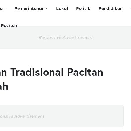
ta
Pemerintahan
Lokal
Politik
Pendidikan
 Pacitan
Responsive Advertisement
 Tradisional Pacitan
ah
onsive Advertisement