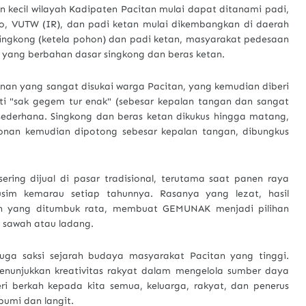
n kecil wilayah Kadipaten Pacitan mulai dapat ditanami padi,
no, VUTW (IR), dan padi ketan mulai dikembangkan di daerah
 singkong (ketela pohon) dan padi ketan, masyarakat pedesaan
 yang berbahan dasar singkong dan beras ketan.
nan yang sangat disukai warga Pacitan, yang kemudian diberi
i "sak gegem tur enak" (sebesar kepalan tangan dan sangat
derhana. Singkong dan beras ketan dikukus hingga matang,
donan kemudian dipotong sebesar kepalan tangan, dibungkus
sering dijual di pasar tradisional, terutama saat panen raya
sim kemarau setiap tahunnya. Rasanya yang lezat, hasil
an yang ditumbuk rata, membuat GEMUNAK menjadi pilihan
e sawah atau ladang.
ga saksi sejarah budaya masyarakat Pacitan yang tinggi.
nunjukkan kreativitas rakyat dalam mengelola sumber daya
 berkah kepada kita semua, keluarga, rakyat, dan penerus
bumi dan langit.