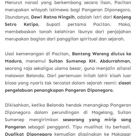
Menurut narasi yang berkembang secara lisan, Pacitan
merupakan wilayah istimewa bagi Pangeran Diponegoro.
Ibundanya,
Dewi Ratna Ningsih
, adalah istri dari
Kanjeng
Setro Ketipo
, bupati pertama Pacitan. Maka,
membebaskan tanah kelahiran ibunya dari penjajahan
merupakan bagian dari panggilan spiritual dan sejarah.
Usai kemenangan di Pacitan,
Banteng Wareng diutus ke
Madura
, menemui
Sultan Sumenep KH. Abdurrahman
,
seorang raja sekaligus ulama besar, guna menjalin aliansi
melawan Belanda. Dari pertemuan inilah lahir kisah luar
biasa yang nyaris tak tercatat dalam sejarah resmi:
siasat
pengelabuan penangkapan Pangeran Diponegoro
.
Dikisahkan, ketika Belanda hendak menangkap Pangeran
Diponegoro dalam perundingan di Magelang, Sultan
Sumenep mengirimkan
seseorang yang mirip sang
Pangeran
sebagai pengganti. Tipu muslihat itu berhasil.
Duplikat Diponegoro
kemudian diasingkan ke Makassar