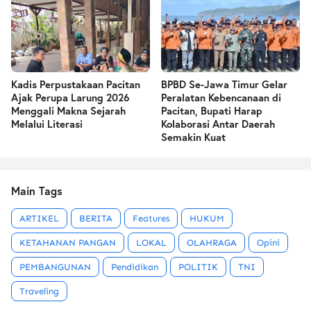
Kadis Perpustakaan Pacitan
BPBD Se-Jawa Timur Gelar
Ajak Perupa Larung 2026
Peralatan Kebencanaan di
Menggali Makna Sejarah
Pacitan, Bupati Harap
Melalui Literasi
Kolaborasi Antar Daerah
Semakin Kuat
Main Tags
ARTIKEL
BERITA
Features
HUKUM
KETAHANAN PANGAN
LOKAL
OLAHRAGA
Opini
PEMBANGUNAN
Pendidikan
POLITIK
TNI
Traveling