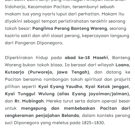
Sidoharjo, Kecamatan Pacitan, tersembunyi sebuah
makam tua yang nyaris luput dari perhatian. Makam itu
diyakini sebagai tempat peristirahatan terakhir seorang
tokoh besar:
Panglima Perang Banteng Wareng
, seorang
ksatria sakti dan ahli siasat perang, kepercayaan langsung
dari Pangeran Diponegoro.
Diperkirakan hidup pada
abad ke-18 Masehi
, Banteng
Wareng bukan tokoh biasa. Ia berasal dari wilayah
Loano,
Kutoarjo (Purworejo, Jawa Tengah)
, dan datang ke
Pacitan bersama rombongan tokoh spiritual dan prajurit
pilihan seperti
Kyai Eyang Yaudho
,
Kyai Ketok Jenggot
,
Kyai Tunggul Wulung (alias Eyang Joyoiman/Jaiman)
,
dan
Rr. Mubingah
. Mereka turut serta dalam operasi besar
untuk
mengepung dan membebaskan Pacitan dari
cengkeraman penjajahan Belanda
, dalam konteks perang
suci Diponegoro yang meletus pada 1825–1830.