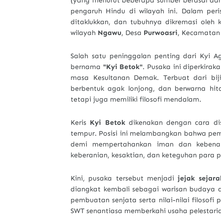
(yang menurut beberapa sumber berasal dar
pengaruh Hindu di wilayah ini. Dalam peri
ditaklukkan, dan tubuhnya dikremasi oleh
wilayah
Ngawu
, Desa
Purwoasri
, Kecamata
Salah satu peninggalan penting dari Kyi
bernama
"Kyi Betok"
. Pusaka ini diperkira
masa Kesultanan Demak. Terbuat dari biji
berbentuk agak lonjong, dan berwarna hita
tetapi juga memiliki filosofi mendalam.
Keris
Kyi Betok
dikenakan dengan cara dis
tempur. Posisi ini melambangkan bahwa pem
demi mempertahankan iman dan keben
keberanian, kesaktian, dan keteguhan para 
Kini, pusaka tersebut menjadi
jejak sejar
diangkat kembali sebagai warisan budaya da
pembuatan senjata serta nilai-nilai filoso
SWT senantiasa memberkahi usaha pelestarian 