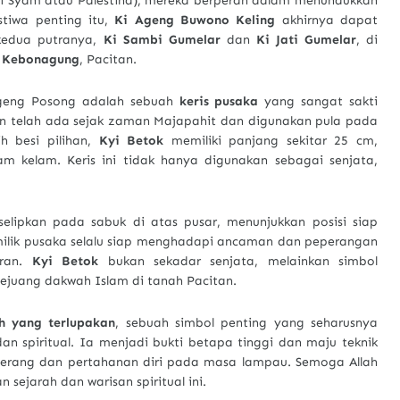
i Syam atau Palestina), mereka berperan dalam menundukkan
stiwa penting itu,
Ki Ageng Buwono Keling
akhirnya dapat
 kedua putranya,
Ki Sambi Gumelar
dan
Ki Jati Gumelar
, di
n
Kebonagung
, Pacitan.
 Ageng Posong adalah sebuah
keris pusaka
yang sangat sakti
kan telah ada sejak zaman Majapahit dan digunakan pula pada
h besi pilihan,
Kyi Betok
memiliki panjang sekitar 25 cm,
m kelam. Keris ini tidak hanya digunakan sebagai senjata,
elipkan pada sabuk di atas pusar, menunjukkan posisi siap
ilik pusaka selalu siap menghadapi ancaman dan peperangan
aran.
Kyi Betok
bukan sekadar senjata, melainkan simbol
pejuang dakwah Islam di tanah Pacitan.
ah yang terlupakan
, sebuah simbol penting yang seharusnya
n spiritual. Ia menjadi bukti betapa tinggi dan maju teknik
fi perang dan pertahanan diri pada masa lampau. Semoga Allah
sejarah dan warisan spiritual ini.