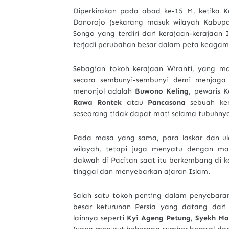
Diperkirakan pada abad ke-15 M, ketika K
Donorojo (sekarang masuk wilayah Kabupat
Songo yang terdiri dari kerajaan-kerajaan I
terjadi perubahan besar dalam peta keagam
Sebagian tokoh kerajaan Wiranti, yang m
secara sembunyi-sembunyi demi menjaga 
menonjol adalah
Buwono Keling
, pewaris K
Rawa Rontek
atau
Pancasona
sebuah ke
seseorang tidak dapat mati selama tubuhny
Pada masa yang sama, para laskar dan ul
wilayah, tetapi juga menyatu dengan ma
dakwah di Pacitan saat itu berkembang di
tinggal dan menyebarkan ajaran Islam.
Salah satu tokoh penting dalam penyebara
besar keturunan Persia yang datang dari
lainnya seperti
Kyi Ageng Petung
,
Syekh Mau