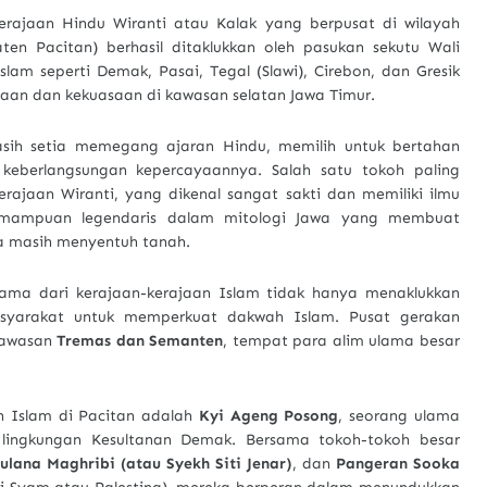
erajaan Hindu Wiranti atau Kalak yang berpusat di wilayah
en Pacitan) berhasil ditaklukkan oleh pasukan sekutu Wali
slam seperti Demak, Pasai, Tegal (Slawi), Cirebon, dan Gresik
aan dan kekuasaan di kawasan selatan Jawa Timur.
asih setia memegang ajaran Hindu, memilih untuk bertahan
keberlangsungan kepercayaannya. Salah satu tokoh paling
erajaan Wiranti, yang dikenal sangat sakti dan memiliki ilmu
mampuan legendaris dalam mitologi Jawa yang membuat
a masih menyentuh tanah.
ama dari kerajaan-kerajaan Islam tidak hanya menaklukkan
syarakat untuk memperkuat dakwah Islam. Pusat gerakan
 kawasan
Tremas dan Semanten
, tempat para alim ulama besar
n Islam di Pacitan adalah
Kyi Ageng Posong
, seorang ulama
 lingkungan Kesultanan Demak. Bersama tokoh-tokoh besar
lana Maghribi (atau Syekh Siti Jenar)
, dan
Pangeran Sooka