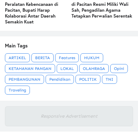
Peralatan Kebencanaan di
di Pacitan Resmi Miliki Wali
Pacitan, Bupati Harap
Sah, Pengadilan Agama
Kolaborasi Antar Daerah
Tetapkan Perwalian Serentak
Semakin Kuat
Main Tags
ARTIKEL
BERITA
Features
HUKUM
KETAHANAN PANGAN
LOKAL
OLAHRAGA
Opini
PEMBANGUNAN
Pendidikan
POLITIK
TNI
Traveling
Responsive Advertisement