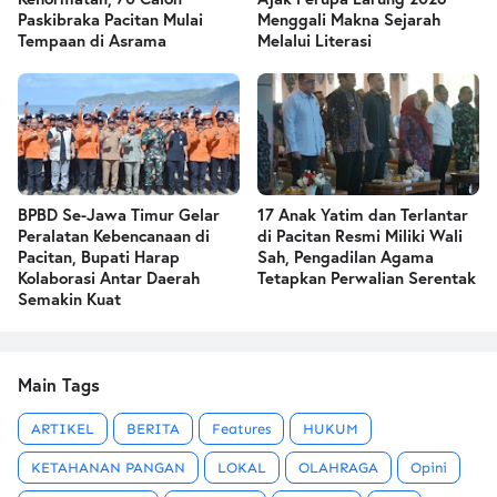
Paskibraka Pacitan Mulai
Menggali Makna Sejarah
Tempaan di Asrama
Melalui Literasi
BPBD Se-Jawa Timur Gelar
17 Anak Yatim dan Terlantar
Peralatan Kebencanaan di
di Pacitan Resmi Miliki Wali
Pacitan, Bupati Harap
Sah, Pengadilan Agama
Kolaborasi Antar Daerah
Tetapkan Perwalian Serentak
Semakin Kuat
Main Tags
ARTIKEL
BERITA
Features
HUKUM
KETAHANAN PANGAN
LOKAL
OLAHRAGA
Opini