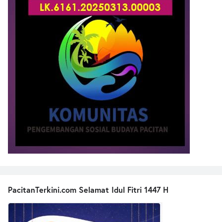
PacitanTerkini.com Selamat Idul Fitri 1447 H