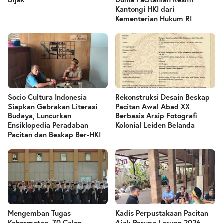
Kantongi HKI dari
Kementerian Hukum RI
Socio Cultura Indonesia
Rekonstruksi Desain Beskap
Siapkan Gebrakan Literasi
Pacitan Awal Abad XX
Budaya, Luncurkan
Berbasis Arsip Fotografi
Ensiklopedia Peradaban
Kolonial Leiden Belanda
Pacitan dan Beskap Ber-HKI
Mengemban Tugas
Kadis Perpustakaan Pacitan
Kehormatan, 70 Calon
Ajak Perupa Larung 2026