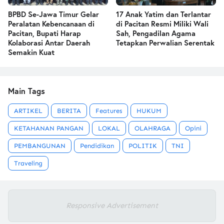
BPBD Se-Jawa Timur Gelar
17 Anak Yatim dan Terlantar
Peralatan Kebencanaan di
di Pacitan Resmi Miliki Wali
Pacitan, Bupati Harap
Sah, Pengadilan Agama
Kolaborasi Antar Daerah
Tetapkan Perwalian Serentak
Semakin Kuat
Main Tags
ARTIKEL
BERITA
Features
HUKUM
KETAHANAN PANGAN
LOKAL
OLAHRAGA
Opini
PEMBANGUNAN
Pendidikan
POLITIK
TNI
Traveling
Responsive Advertisement