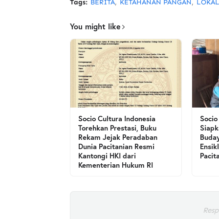
Tags:
BERITA
KETAHANAN PANGAN
LOKA
You might like
Socio Cultura Indonesia
Socio
Torehkan Prestasi, Buku
Siapk
Rekam Jejak Peradaban
Buday
Dunia Pacitanian Resmi
Ensik
Kantongi HKI dari
Pacit
Kementerian Hukum RI
Resp