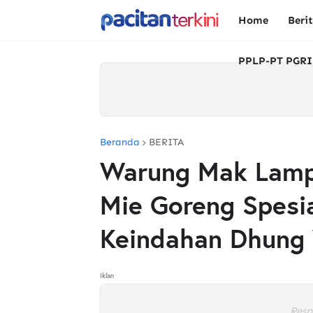
Home
Beri
PPLP-PT PGRI
Beranda
BERITA
Warung Mak Lampi
Mie Goreng Spesi
Keindahan Dhung
Iklan
Resp