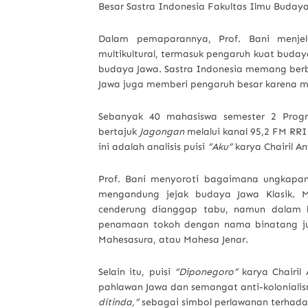
Besar Sastra Indonesia Fakultas Ilmu Buda
Dalam pemaparannya, Prof. Bani menjela
multikultural, termasuk pengaruh kuat budaya
budaya Jawa. Sastra Indonesia memang berb
Jawa juga memberi pengaruh besar karena m
Sebanyak 40 mahasiswa semester 2 Progr
bertajuk
Jagongan
melalui kanal 95,2 FM RRI
ini adalah analisis puisi
“Aku”
karya Chairil An
Prof. Bani menyoroti bagaimana ungkapan 
mengandung jejak budaya Jawa Klasik. 
cenderung dianggap tabu, namun dalam b
penamaan tokoh dengan nama binatang jus
Mahesasura, atau Mahesa Jenar.
Selain itu, puisi
“Diponegoro”
karya Chairil
pahlawan Jawa dan semangat anti-kolonialism
ditinda,”
sebagai simbol perlawanan terhada