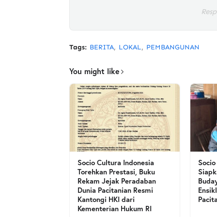
Resp
Tags:
BERITA
LOKAL
PEMBANGUNAN
You might like
Socio Cultura Indonesia
Socio
Torehkan Prestasi, Buku
Siapk
Rekam Jejak Peradaban
Buday
Dunia Pacitanian Resmi
Ensik
Kantongi HKI dari
Pacit
Kementerian Hukum RI