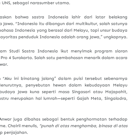
ya UNS, sebagai narasumber utama.
skan bahwa sastra Indonesia lahir dari latar belakang
 Jawa. “Indonesia itu dibangun dari multikultur, salah satunya
ahasa Indonesia yang berasal dari Melayu, tapi unsur budaya
ayoritas penduduk Indonesia adalah orang Jawa,” ungkapnya.
am Studi Sastra Indonesia ikut menyimak program siaran
 Pro 4 Surakarta. Salah satu pembahasan menarik dalam acara
war.
“Aku ini binatang jalang” dalam puisi tersebut sebenarnya
Menurutnya, penyebutan hewan dalam kebudayaan Melayu
udaya Jawa kuna seperti masa Singasari atau Majapahit,
tru merupakan hal lumrah—seperti Gajah Meta, Singalodra,
 Anwar juga dibahas sebagai bentuk penghormatan terhadap
e. Chairil menulis,
“punah di atas menghamba, binasa di atas
p penjajahan.