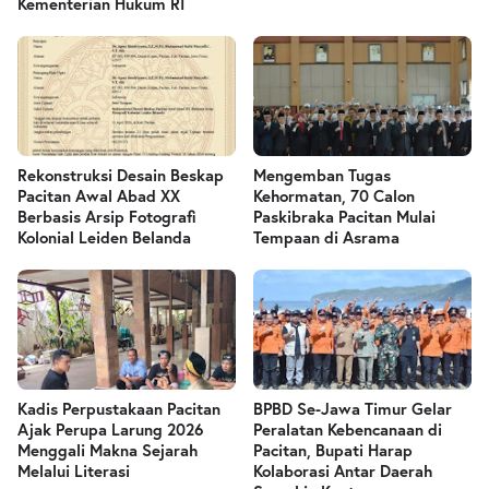
Kementerian Hukum RI
Rekonstruksi Desain Beskap
Mengemban Tugas
Pacitan Awal Abad XX
Kehormatan, 70 Calon
Berbasis Arsip Fotografi
Paskibraka Pacitan Mulai
Kolonial Leiden Belanda
Tempaan di Asrama
Kadis Perpustakaan Pacitan
BPBD Se-Jawa Timur Gelar
Ajak Perupa Larung 2026
Peralatan Kebencanaan di
Menggali Makna Sejarah
Pacitan, Bupati Harap
Melalui Literasi
Kolaborasi Antar Daerah