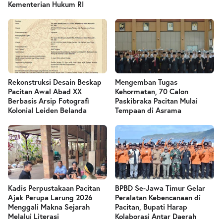
Kementerian Hukum RI
Rekonstruksi Desain Beskap
Mengemban Tugas
Pacitan Awal Abad XX
Kehormatan, 70 Calon
Berbasis Arsip Fotografi
Paskibraka Pacitan Mulai
Kolonial Leiden Belanda
Tempaan di Asrama
Kadis Perpustakaan Pacitan
BPBD Se-Jawa Timur Gelar
Ajak Perupa Larung 2026
Peralatan Kebencanaan di
Menggali Makna Sejarah
Pacitan, Bupati Harap
Melalui Literasi
Kolaborasi Antar Daerah