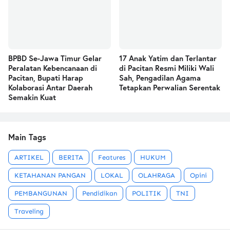
BPBD Se-Jawa Timur Gelar
17 Anak Yatim dan Terlantar
Peralatan Kebencanaan di
di Pacitan Resmi Miliki Wali
Pacitan, Bupati Harap
Sah, Pengadilan Agama
Kolaborasi Antar Daerah
Tetapkan Perwalian Serentak
Semakin Kuat
Main Tags
ARTIKEL
BERITA
Features
HUKUM
KETAHANAN PANGAN
LOKAL
OLAHRAGA
Opini
PEMBANGUNAN
Pendidikan
POLITIK
TNI
Traveling