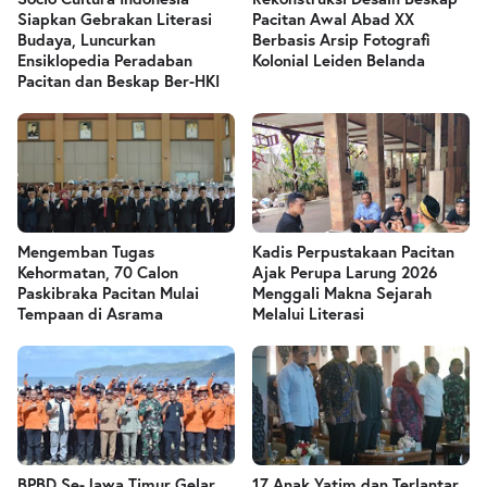
Siapkan Gebrakan Literasi
Pacitan Awal Abad XX
Budaya, Luncurkan
Berbasis Arsip Fotografi
Ensiklopedia Peradaban
Kolonial Leiden Belanda
Pacitan dan Beskap Ber-HKI
Mengemban Tugas
Kadis Perpustakaan Pacitan
Kehormatan, 70 Calon
Ajak Perupa Larung 2026
Paskibraka Pacitan Mulai
Menggali Makna Sejarah
Tempaan di Asrama
Melalui Literasi
BPBD Se-Jawa Timur Gelar
17 Anak Yatim dan Terlantar