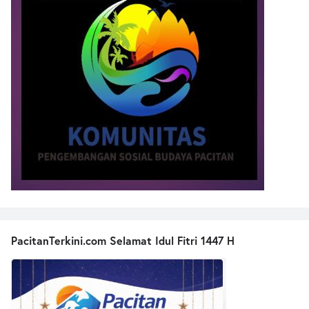
PacitanTerkini.com Selamat Idul Fitri 1447 H