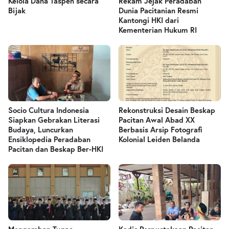
Kelola Dana Taspen secara
Rekam Jejak Peradaban
Bijak
Dunia Pacitanian Resmi
Kantongi HKI dari
Kementerian Hukum RI
Socio Cultura Indonesia
Rekonstruksi Desain Beskap
Siapkan Gebrakan Literasi
Pacitan Awal Abad XX
Budaya, Luncurkan
Berbasis Arsip Fotografi
Ensiklopedia Peradaban
Kolonial Leiden Belanda
Pacitan dan Beskap Ber-HKI