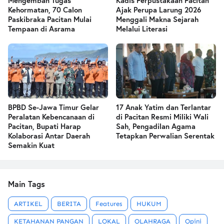
Mengemban Tugas
Kadis Perpustakaan Pacitan
Kehormatan, 70 Calon
Ajak Perupa Larung 2026
Paskibraka Pacitan Mulai
Menggali Makna Sejarah
Tempaan di Asrama
Melalui Literasi
BPBD Se-Jawa Timur Gelar
17 Anak Yatim dan Terlantar
Peralatan Kebencanaan di
di Pacitan Resmi Miliki Wali
Pacitan, Bupati Harap
Sah, Pengadilan Agama
Kolaborasi Antar Daerah
Tetapkan Perwalian Serentak
Semakin Kuat
Main Tags
ARTIKEL
BERITA
Features
HUKUM
KETAHANAN PANGAN
LOKAL
OLAHRAGA
Opini