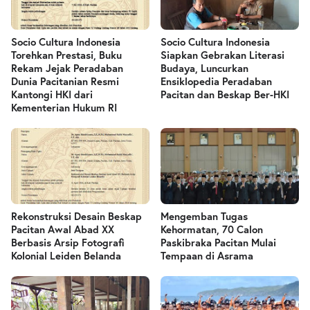
Socio Cultura Indonesia
Socio Cultura Indonesia
Torehkan Prestasi, Buku
Siapkan Gebrakan Literasi
Rekam Jejak Peradaban
Budaya, Luncurkan
Dunia Pacitanian Resmi
Ensiklopedia Peradaban
Kantongi HKI dari
Pacitan dan Beskap Ber-HKI
Kementerian Hukum RI
Rekonstruksi Desain Beskap
Mengemban Tugas
Pacitan Awal Abad XX
Kehormatan, 70 Calon
Berbasis Arsip Fotografi
Paskibraka Pacitan Mulai
Kolonial Leiden Belanda
Tempaan di Asrama