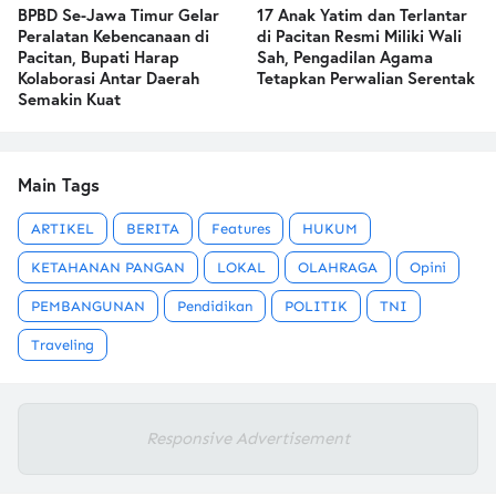
BPBD Se-Jawa Timur Gelar
17 Anak Yatim dan Terlantar
Peralatan Kebencanaan di
di Pacitan Resmi Miliki Wali
Pacitan, Bupati Harap
Sah, Pengadilan Agama
Kolaborasi Antar Daerah
Tetapkan Perwalian Serentak
Semakin Kuat
Main Tags
ARTIKEL
BERITA
Features
HUKUM
KETAHANAN PANGAN
LOKAL
OLAHRAGA
Opini
PEMBANGUNAN
Pendidikan
POLITIK
TNI
Traveling
Responsive Advertisement