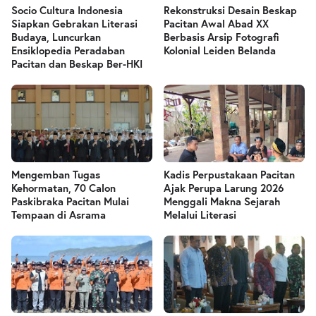
Socio Cultura Indonesia
Rekonstruksi Desain Beskap
Siapkan Gebrakan Literasi
Pacitan Awal Abad XX
Budaya, Luncurkan
Berbasis Arsip Fotografi
Ensiklopedia Peradaban
Kolonial Leiden Belanda
Pacitan dan Beskap Ber-HKI
Mengemban Tugas
Kadis Perpustakaan Pacitan
Kehormatan, 70 Calon
Ajak Perupa Larung 2026
Paskibraka Pacitan Mulai
Menggali Makna Sejarah
Tempaan di Asrama
Melalui Literasi