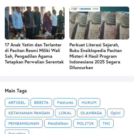
17 Anak Yatim dan Terlantar
Perkuat Literasi Sejarah,
di Pacitan Resmi Miliki Wali
Buku Ensiklopedia Pacitan
Sah, Pengadilan Agama
Misteri 4 Hasil Program
Tetapkan Perwalian Serentak
Indonesiana 2025 Segera
Diluncurkan
Main Tags
ARTIKEL
BERITA
Features
HUKUM
KETAHANAN PANGAN
LOKAL
OLAHRAGA
Opini
PEMBANGUNAN
Pendidikan
POLITIK
TNI
Traveling