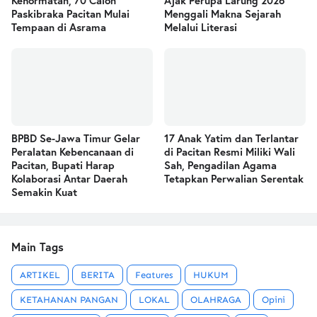
Kehormatan, 70 Calon
Ajak Perupa Larung 2026
Paskibraka Pacitan Mulai
Menggali Makna Sejarah
Tempaan di Asrama
Melalui Literasi
BPBD Se-Jawa Timur Gelar
17 Anak Yatim dan Terlantar
Peralatan Kebencanaan di
di Pacitan Resmi Miliki Wali
Pacitan, Bupati Harap
Sah, Pengadilan Agama
Kolaborasi Antar Daerah
Tetapkan Perwalian Serentak
Semakin Kuat
Main Tags
ARTIKEL
BERITA
Features
HUKUM
KETAHANAN PANGAN
LOKAL
OLAHRAGA
Opini