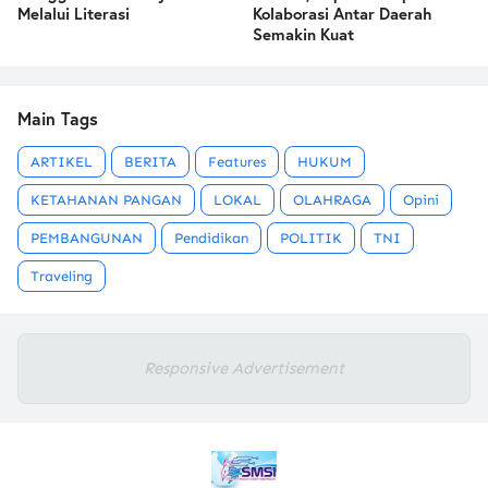
Melalui Literasi
Kolaborasi Antar Daerah
Semakin Kuat
Main Tags
ARTIKEL
BERITA
Features
HUKUM
KETAHANAN PANGAN
LOKAL
OLAHRAGA
Opini
PEMBANGUNAN
Pendidikan
POLITIK
TNI
Traveling
Responsive Advertisement