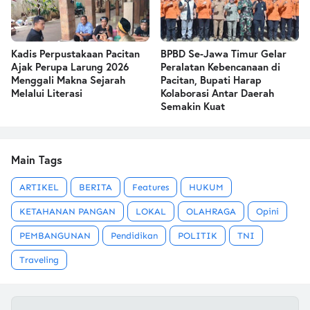
Kadis Perpustakaan Pacitan
BPBD Se-Jawa Timur Gelar
Ajak Perupa Larung 2026
Peralatan Kebencanaan di
Menggali Makna Sejarah
Pacitan, Bupati Harap
Melalui Literasi
Kolaborasi Antar Daerah
Semakin Kuat
Main Tags
ARTIKEL
BERITA
Features
HUKUM
KETAHANAN PANGAN
LOKAL
OLAHRAGA
Opini
PEMBANGUNAN
Pendidikan
POLITIK
TNI
Traveling