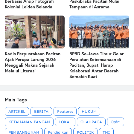
Berbasis Arsip Fotografi
Paskibraka Pacitan Mulai
Kolonial Leiden Belanda
Tempaan di Asrama
Kadis Perpustakaan Pacitan
BPBD Se-Jawa Timur Gelar
Ajak Perupa Larung 2026
Peralatan Kebencanaan di
Menggali Makna Sejarah
Pacitan, Bupati Harap
Melalui Literasi
Kolaborasi Antar Daerah
Semakin Kuat
Main Tags
ARTIKEL
BERITA
Features
HUKUM
KETAHANAN PANGAN
LOKAL
OLAHRAGA
Opini
PEMBANGUNAN
Pendidikan
POLITIK
TNI