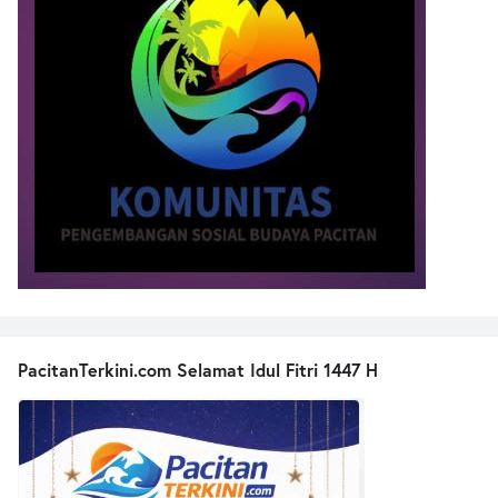
PacitanTerkini.com Selamat Idul Fitri 1447 H