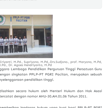
riyanti, M.Pd., Supriyono, M.Pd,.Drs.Sudjono., prof. Maryono, M.Pd,
.Pd., Dr. Agoes Hendriyanto, M.Pd
ggara Lembaga Pendidikan Perguruan Tinggi Persatuan Guru
 dengan singkatan PPLP-PT PGRI Pacitan, merupakan sebuah
enyelenggaraan pendidikan tinggi.
disahkan secara hukum oleh Menteri Hukum dan Hak Asasi
 tercatat dengan nomor AHU-30.AH.01.06 Tahun 2011.
memberikan landasan hukum yang kuat bagi PPLP-PT PGRI