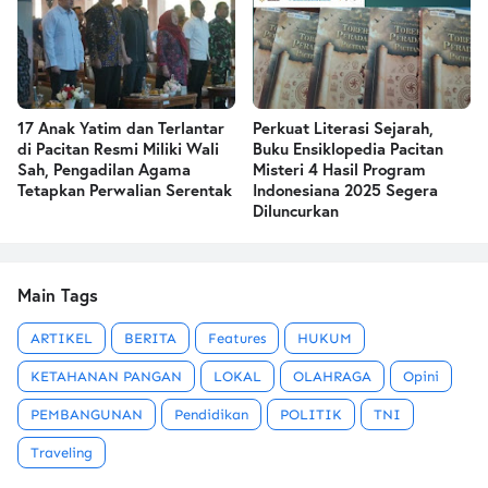
17 Anak Yatim dan Terlantar
Perkuat Literasi Sejarah,
di Pacitan Resmi Miliki Wali
Buku Ensiklopedia Pacitan
Sah, Pengadilan Agama
Misteri 4 Hasil Program
Tetapkan Perwalian Serentak
Indonesiana 2025 Segera
Diluncurkan
Main Tags
ARTIKEL
BERITA
Features
HUKUM
KETAHANAN PANGAN
LOKAL
OLAHRAGA
Opini
PEMBANGUNAN
Pendidikan
POLITIK
TNI
Traveling