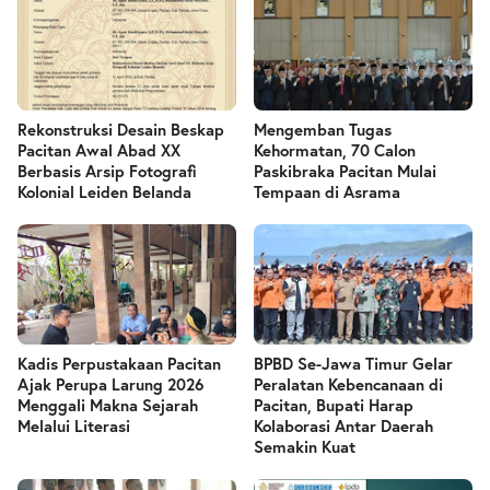
Rekonstruksi Desain Beskap
Mengemban Tugas
Pacitan Awal Abad XX
Kehormatan, 70 Calon
Berbasis Arsip Fotografi
Paskibraka Pacitan Mulai
Kolonial Leiden Belanda
Tempaan di Asrama
Kadis Perpustakaan Pacitan
BPBD Se-Jawa Timur Gelar
Ajak Perupa Larung 2026
Peralatan Kebencanaan di
Menggali Makna Sejarah
Pacitan, Bupati Harap
Melalui Literasi
Kolaborasi Antar Daerah
Semakin Kuat