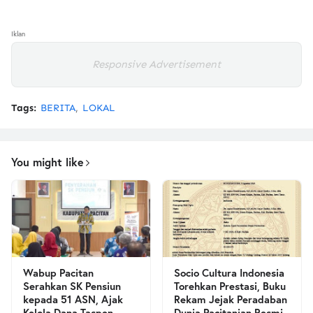
Iklan
Responsive Advertisement
Tags:
BERITA
LOKAL
You might like
Wabup Pacitan
Socio Cultura Indonesia
Serahkan SK Pensiun
Torehkan Prestasi, Buku
kepada 51 ASN, Ajak
Rekam Jejak Peradaban
Kelola Dana Taspen
Dunia Pacitanian Resmi