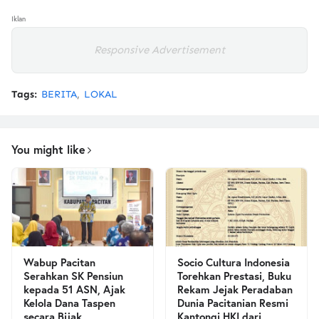
Iklan
Responsive Advertisement
Tags:
BERITA
LOKAL
You might like
Wabup Pacitan
Socio Cultura Indonesia
Serahkan SK Pensiun
Torehkan Prestasi, Buku
kepada 51 ASN, Ajak
Rekam Jejak Peradaban
Kelola Dana Taspen
Dunia Pacitanian Resmi
secara Bijak
Kantongi HKI dari