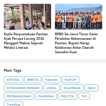
Kadis Perpustakaan Pacitan
BPBD Se-Jawa Timur Gelar
Ajak Perupa Larung 2026
Peralatan Kebencanaan di
Menggali Makna Sejarah
Pacitan, Bupati Harap
Melalui Literasi
Kolaborasi Antar Daerah
Semakin Kuat
Main Tags
ARTIKEL
BERITA
Features
HUKUM
KETAHANAN PANGAN
LOKAL
OLAHRAGA
Opini
PEMBANGUNAN
Pendidikan
POLITIK
TNI
Traveling