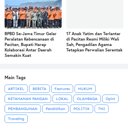
BPBD Se-Jawa Timur Gelar
17 Anak Yatim dan Terlantar
Peralatan Kebencanaan di
di Pacitan Resmi Miliki Wali
Pacitan, Bupati Harap
Sah, Pengadilan Agama
Kolaborasi Antar Daerah
Tetapkan Perwalian Serentak
Semakin Kuat
Main Tags
ARTIKEL
BERITA
Features
HUKUM
KETAHANAN PANGAN
LOKAL
OLAHRAGA
Opini
PEMBANGUNAN
Pendidikan
POLITIK
TNI
Traveling