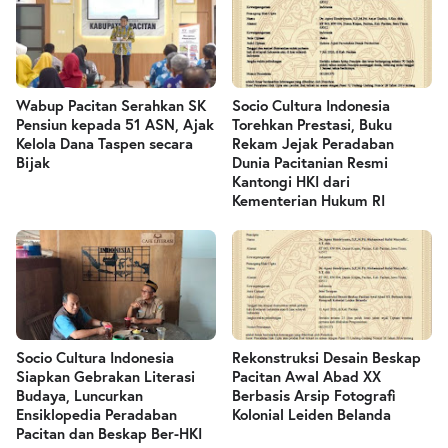
Wabup Pacitan Serahkan SK
Socio Cultura Indonesia
Pensiun kepada 51 ASN, Ajak
Torehkan Prestasi, Buku
Kelola Dana Taspen secara
Rekam Jejak Peradaban
Bijak
Dunia Pacitanian Resmi
Kantongi HKI dari
Kementerian Hukum RI
Socio Cultura Indonesia
Rekonstruksi Desain Beskap
Siapkan Gebrakan Literasi
Pacitan Awal Abad XX
Budaya, Luncurkan
Berbasis Arsip Fotografi
Ensiklopedia Peradaban
Kolonial Leiden Belanda
Pacitan dan Beskap Ber-HKI