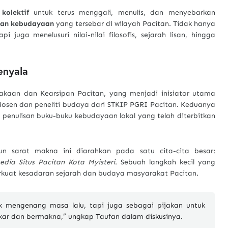
 kolektif
untuk terus menggali, menulis, dan menyebarkan
uan kebudayaan
yang tersebar di wilayah Pacitan. Tidak hanya
juga menelusuri nilai-nilai filosofis, sejarah lisan, hingga
enyala
takaan dan Kearsipan Pacitan, yang menjadi inisiator utama
dosen dan peneliti budaya dari STKIP PGRI Pacitan. Keduanya
 penulisan buku-buku kebudayaan lokal yang telah diterbitkan
un sarat makna ini diarahkan pada satu cita-cita besar:
pedia Situs Pacitan Kota Myisteri
. Sebuah langkah kecil yang
uat kesadaran sejarah dan budaya masyarakat Pacitan.
k mengenang masa lalu, tapi juga sebagai pijakan untuk
r dan bermakna,” ungkap Taufan dalam diskusinya.