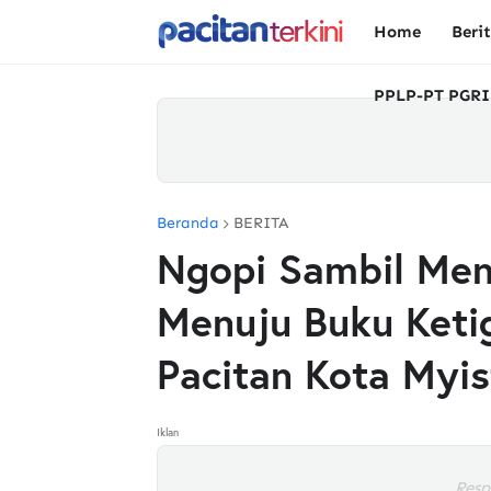
Home
Beri
PPLP-PT PGRI
Beranda
BERITA
Ngopi Sambil Men
Menuju Buku Ketig
Pacitan Kota Myis
Iklan
Resp