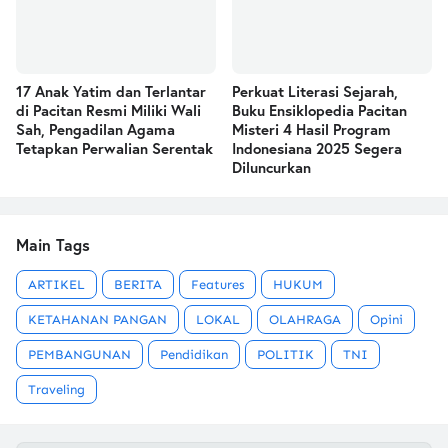
17 Anak Yatim dan Terlantar
Perkuat Literasi Sejarah,
di Pacitan Resmi Miliki Wali
Buku Ensiklopedia Pacitan
Sah, Pengadilan Agama
Misteri 4 Hasil Program
Tetapkan Perwalian Serentak
Indonesiana 2025 Segera
Diluncurkan
Main Tags
ARTIKEL
BERITA
Features
HUKUM
KETAHANAN PANGAN
LOKAL
OLAHRAGA
Opini
PEMBANGUNAN
Pendidikan
POLITIK
TNI
Traveling