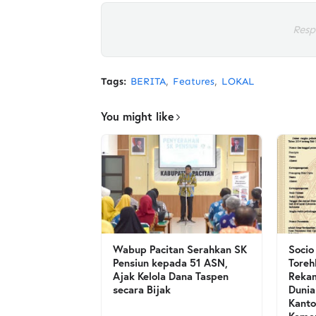
Resp
Tags:
BERITA
Features
LOKAL
You might like
Wabup Pacitan Serahkan SK
Socio
Pensiun kepada 51 ASN,
Toreh
Ajak Kelola Dana Taspen
Rekam
secara Bijak
Dunia
Kanto