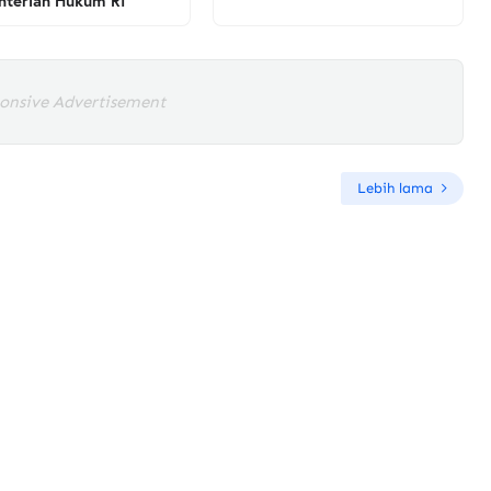
terian Hukum RI
onsive Advertisement
Lebih lama