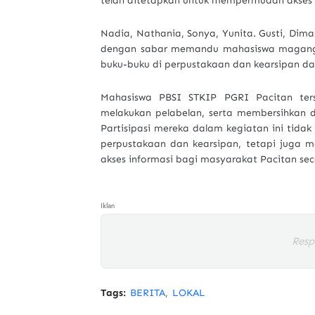
telah ditetapkan untuk mempermudah akses
Nadia, Nathania, Sonya, Yunita. Gusti, Di
dengan sabar memandu mahasiswa magang 
buku-buku di perpustakaan dan kearsipan d
Mahasiswa PBSI STKIP PGRI Pacitan ters
melakukan pelabelan, serta membersihkan d
Partisipasi mereka dalam kegiatan ini tida
perpustakaan dan kearsipan, tetapi juga m
akses informasi bagi masyarakat Pacitan se
Iklan
Resp
Tags:
BERITA
LOKAL