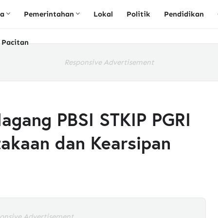
ta
Pemerintahan
Lokal
Politik
Pendidikan
 Pacitan
Responsive Advertisement
agang PBSI STKIP PGRI
takaan dan Kearsipan
onsive Advertisement