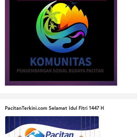
PacitanTerkini.com Selamat Idul Fitri 1447 H