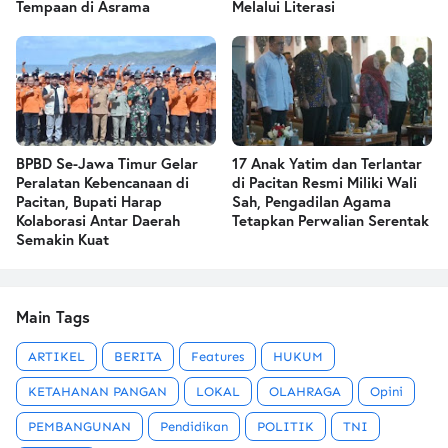
Tempaan di Asrama
Melalui Literasi
BPBD Se-Jawa Timur Gelar
17 Anak Yatim dan Terlantar
Peralatan Kebencanaan di
di Pacitan Resmi Miliki Wali
Pacitan, Bupati Harap
Sah, Pengadilan Agama
Kolaborasi Antar Daerah
Tetapkan Perwalian Serentak
Semakin Kuat
Main Tags
ARTIKEL
BERITA
Features
HUKUM
KETAHANAN PANGAN
LOKAL
OLAHRAGA
Opini
PEMBANGUNAN
Pendidikan
POLITIK
TNI