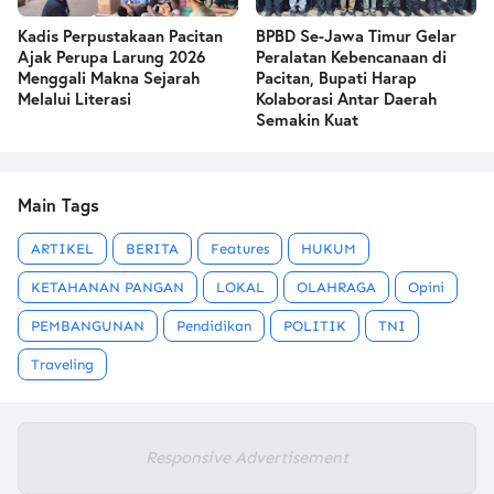
Kadis Perpustakaan Pacitan
BPBD Se-Jawa Timur Gelar
Ajak Perupa Larung 2026
Peralatan Kebencanaan di
Menggali Makna Sejarah
Pacitan, Bupati Harap
Melalui Literasi
Kolaborasi Antar Daerah
Semakin Kuat
Main Tags
ARTIKEL
BERITA
Features
HUKUM
KETAHANAN PANGAN
LOKAL
OLAHRAGA
Opini
PEMBANGUNAN
Pendidikan
POLITIK
TNI
Traveling
Responsive Advertisement